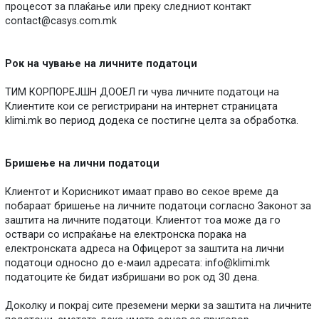
процесот за плаќање или преку следниот контакт
contact@casys.com.mk
Рок на чување на личните податоци
ТИМ КОРПОРЕЈШН ДООЕЛ ги чува личните податоци на
Клиентите кои се регистрирани на интернет страницата
klimi.mk во период додека се постигне целта за обработка.
Бришење на лични податоци
Клиентот и Корисникот имаат право во секое време да
побараат бришење на личните податоци согласно Законот за
заштита на личните податоци. Клиентот тоа може да го
оствари со испраќање на електронска порака на
електронската адреса на Офицерот за заштита на лични
податоци односно до е-маил адресата:
info@klimi.mk
податоците ќе бидат избришани во рок од 30 дена.
Доколку и покрај сите преземени мерки за заштита на личните