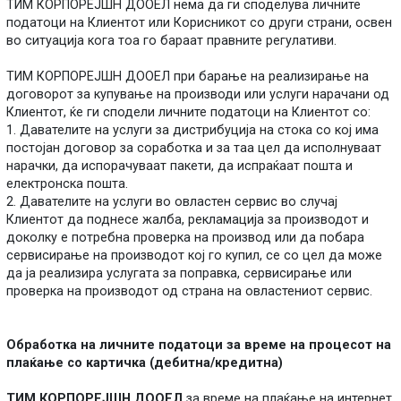
ТИМ КОРПОРЕЈШН ДООЕЛ нема да ги споделува личните
податоци на Клиентот или Корисникот со други страни, освен
во ситуација кога тоа го бараат правните регулативи.
ТИМ КОРПОРЕЈШН ДООЕЛ при барање на реализирање на
договорот за купување на производи или услуги нарачани од
Клиентот, ќе ги сподели личните податоци на Клиентот со:
1. Давателите на услуги за дистрибуција на стока со кој има
постојан договор за соработка и за таа цел да исполнуваат
нарачки, да испорачуваат пакети, да испраќаат пошта и
електронска пошта.
2. Давателите на услуги во овластен сервис во случај
Клиентот да поднесе жалба, рекламација за производот и
доколку е потребна проверка на производ или да побара
сервисирање на производот кој го купил, се со цел да може
да ја реализира услугата за поправка, сервисирање или
проверка на производот од страна на овластениот сервис.
Обработка на личните податоци за време на процесот на
плаќање со картичка (дебитна/кредитна)
ТИМ КОРПОРЕЈШН ДООЕЛ
за време на плаќање на интернет