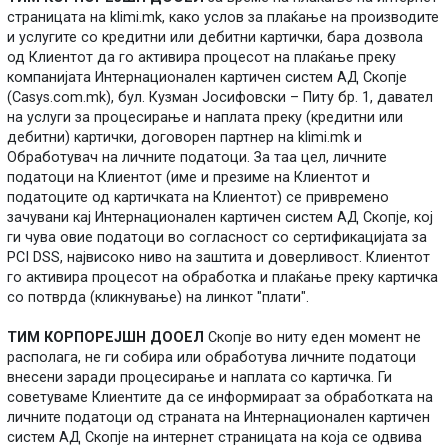
страницата на klimi.mk, како услов за плаќање на производите
и услугите со кредитни или дебитни картички, бара дозвола
од Клиентот да го активира процесот на плаќање преку
компанијата Интернационален картичен систем АД Скопје
(Casys.com.mk), бул. Кузман Јосифовски – Питу бр. 1, давател
на услуги за процесирање и наплата преку (кредитни или
дебитни) картички, договорен партнер на klimi.mk и
Обработувач на личните податоци. За таа цел, личните
податоци на Клиентот (име и презиме на Клиентот и
податоците од картичката на Клиентот) се привремено
зачувани кај Интернационален картичен систем АД Скопје, кој
ги чува овие податоци во согласност со сертификацијата за
PCI DSS, највисоко ниво на заштита и доверливост. Клиентот
го активира процесот на обработка и плаќање преку картичка
со потврда (кликнување) на линкот "плати".
ТИМ КОРПОРЕЈШН ДООЕЛ
Скопје во ниту еден момент не
располага, не ги собира или обработува личните податоци
внесени заради процесирање и наплата со картичка. Ги
советуваме Клиентите да се информираат за обработката на
личните податоци од страната на Интернационален картичен
систем АД Скопје на интернет страницата на која се одвива