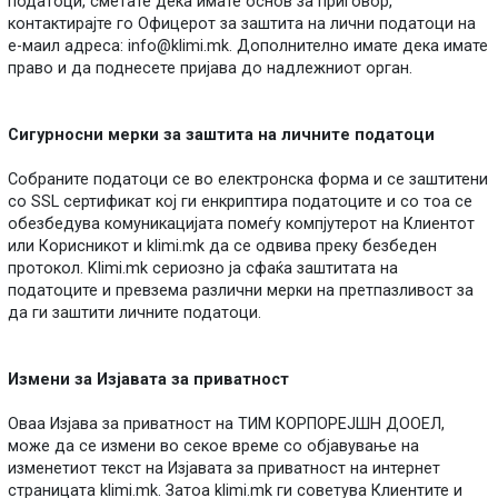
податоци, сметате дека имате основ за приговор,
контактирајте го Офицерот за заштита на лични податоци на
е-маил адреса:
info@klimi.mk
. Дополнително имате дека имате
право и да поднесете пријава до надлежниот орган.
Сигурносни мерки за заштита на личните податоци
Собраните податоци се во електронска форма и се заштитени
со SSL сертификат кој ги енкриптира податоците и со тоа се
обезбедува комуникацијата помеѓу компјутерот на Клиентот
или Корисникот и klimi.mk да се одвива преку безбеден
протокол. Klimi.mk сериозно ја сфаќа заштитата на
податоците и превзема различни мерки на претпазливост за
да ги заштити личните податоци.
Измени за Изјавата за приватност
Оваа Изјава за приватност на ТИМ КОРПОРЕЈШН ДООЕЛ,
може да се измени во секое време со објавување на
изменетиот текст на Изјавата за приватност на интернет
страницата klimi.mk. Затоа klimi.mk ги советува Клиентите и