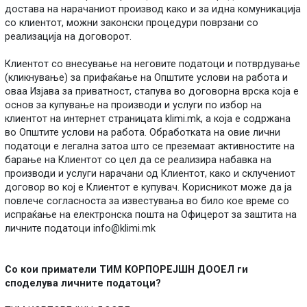
достава на нарачаниот производ како и за идна комуникација
со клиентот, можни законски процедури поврзани со
реализација на договорот.
Клиентот со внесување на неговите податоци и потврдување
(кликнување) за прифаќање на Општите услови на работа и
оваа Изјава за приватност, стапува во договорна врска која е
основ за купување на производи и услуги по избор на
клиентот на интернет страницата klimi.mk, а која е содржана
во Општите услови на работа. Обработката на овие лични
податоци е легална затоа што се преземаат активностите на
барање на Клиентот со цел да се реализира набавка на
производи и услуги нарачани од Клиентот, како и склучениот
договор во кој е Клиентот е купувач. Корисникот може да ја
повлече согласноста за известувања во било кое време со
испраќање на електронска пошта на Офицерот за заштита на
личните податоци
info@klimi.mk
Со кои приматели ТИМ КОРПОРЕЈШН ДООЕЛ ги
споделува личните податоци?