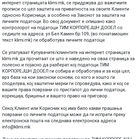
интернет страницата klimi.mk, се придржува до важечките
прописи со цел заштита на приватноста на своите Клиенти
односно Корисници, а особено на Законот за заштита на
личните податоци. Во овој документ е опишано како
контролорот на податоци ТИМ КОРПОРЕЈШН ДООЕЛ со
седиште на адреса: ул Бел Камен бр.109, (во понатамошен
текст klimi.mk) ги обработува личните податоци.
Се упатуваат Купувачите/клиентите на интернет страницата
klimi.mk да прочитаат се што е наведено на оваа страница за
полесно и појасно да разберат кој податоци ТИМ
КОРПОРЕЈШН ДООЕЛ ги собира и обработува и за која цел,
врз база на кои законски основи, со кого и зошто ги
споделува, кој заштитни мерки ги спроведува, како и кој се
вашите права поврзани со пристапот до лични податоци,
корекција, бришење и вашето право на приговор.
Секој Клиент или Корисник кој има било какви прашања
поврзани со личните податоци може да ги испрати преку
електронска пошта на следнава електронска адреса
info@klimi.mk