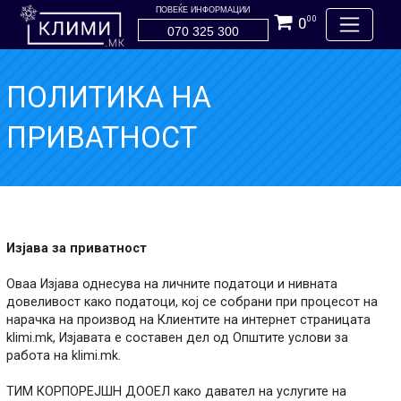
ПОВЕЌЕ ИНФОРМАЦИИ
0
00
070 325 300
ПОЛИТИКА НА
ПРИВАТНОСТ
Изјава за приватност
Оваа Изјава однесува на личните податоци и нивната
довеливост како податоци, кој се собрани при процесот на
нарачка на производ на Клиентите на интернет страницата
klimi.mk, Изјавата е составен дел од Општите услови за
работа на klimi.mk.
ТИМ КОРПОРЕЈШН ДООЕЛ како давател на услугите на