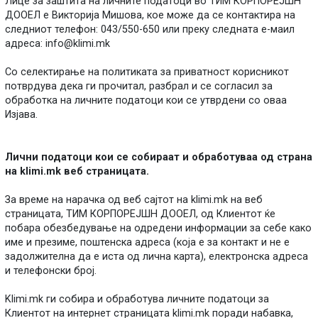
Лице за заштита на личните податоци во ТИМ КОРПОРЕЈШН
ДООЕЛ е Викторија Мишова, кое може да се контактира на
следниот телефон: 043/550-650 или преку следната е-маил
адреса:
info@klimi.mk
Со селектирање на политиката за приватност корисникот
потврдува дека ги прочитал, разбрал и се согласил за
обработка на личните податоци кои се утврдени со оваа
Изјава.
Лични податоци кои се собираат и обработуваа од страна
на klimi.mk веб страницата.
За време на нарачка од веб сајтот на klimi.mk на веб
страницата, ТИМ КОРПОРЕЈШН ДООЕЛ, од Клиентот ќе
побара обезбедување на одредени информации за себе како
име и презиме, поштенска адреса (која е за контакт и не е
задолжителна да е иста од лична карта), електронска адреса
и телефонски број.
Klimi.mk ги собира и обработува личните податоци за
Клиентот на интернет страницата klimi.mk поради набавка,