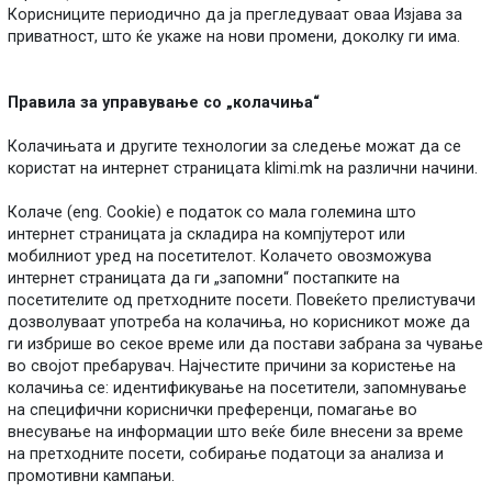
Корисниците периодично да ја прегледуваат оваа Изјава за
приватност, што ќе укаже на нови промени, доколку ги има.
Правила за управување со „колачиња“
Колачињата и другите технологии за следење можат да се
користат на интернет страницата klimi.mk на различни начини.
Колаче (eng. Cookie) е податок со мала големина што
интернет страницата ја складира на компјутерот или
мобилниот уред на посетителот. Колачето овозможува
интернет страницата да ги „запомни“ постапките на
посетителите од претходните посети. Повеќето прелистувачи
дозволуваат употреба на колачиња, но корисникот може да
ги избрише во секое време или да постави забрана за чување
во својот пребарувач. Најчестите причини за користење на
колачиња се: идентификување на посетители, запомнување
на специфични кориснички преференци, помагање во
внесување на информации што веќе биле внесени за време
на претходните посети, собирање податоци за анализа и
промотивни кампањи.