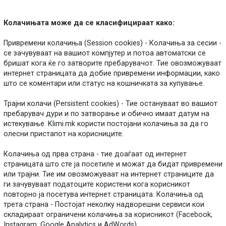
Колачињата може да се класифицираат како:
Привремени колачиња (Session cookies) - Колачиња за сесии -
се зачувуваат на вашиот компјутер и потоа автоматски се
бришат кога ќе го затворите пребарувачот. Тие овозможуваат
интернет страницата да добие привремени информации, како
што се коментари или статус на кошничката за купување.
Трајни колачи (Persistent cookies) - Тие остануваат во вашиот
пребарувач дури и по затворање и обично имаат датум на
истекување. Klimi.mk користи постојани колачиња за да го
олесни пристапот на корисниците.
Колачиња од прва страна - тие доаѓаат од интернет
страницата што сте ја посетиле и можат да бидат привремени
или трајни. Тие им овозможуваат на интернет страниците да
ги зачувуваат податоците користени кога корисникот
повторно ја посетува интернет страницата. Колачиња од
трета страна - Постојат неколку надворешни сервиси кои
складираат ограничени колачиња за корисникот (Facebook,
Instagram, Google Analytics и AdWords).